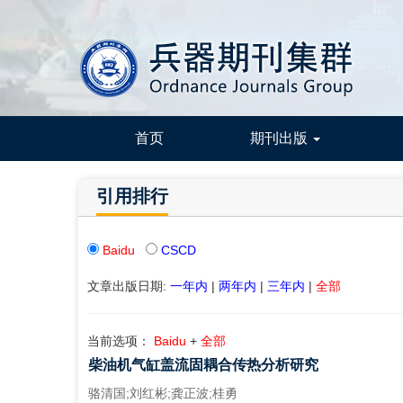
首页
期刊出版
引用排行
Baidu
CSCD
文章出版日期:
一年内
|
两年内
|
三年内
|
全部
当前选项：
Baidu
+
全部
柴油机气缸盖流固耦合传热分析研究
骆清国;刘红彬;龚正波;桂勇