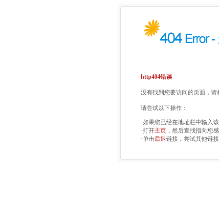
http404错误
没有找到您要访问的页面，请检
请尝试以下操作：
·如果您已经在地址栏中输入
·打开
主页
，然后查找指向您感
·单击
后退
链接，尝试其他链接