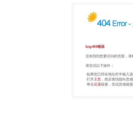
http404错误
没有找到您要访问的页面，请检
请尝试以下操作：
·如果您已经在地址栏中输入
·打开
主页
，然后查找指向您感
·单击
后退
链接，尝试其他链接