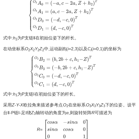
{
O
3
A
0
=
(
−
a
,
c
−
2
a
,
Z
+
h
2
)
T
O
3
A
1
=
(
a
,
c
−
2
a
,
Z
+
h
2
)
T
O
3
D
0
=
(
−
d
,
−
c
,
0
)
T
O
3
D
1
=
(
d
,
−
c
,
0
)
T
式中:
h
为P支链Ⅱ在初始位姿下的杆长。
2
在动坐标系
O
X
Y
Z
中,运动副
B
(
i
=2,3)以及
C
(
i
=0,1)的坐标为
2
2
2
2
i
i
{
O
2
B
2
=
(
b
,
2
b
+
c
,
h
1
−
Z
)
T
O
2
B
3
=
(
−
b
,
2
b
+
c
,
h
1
−
Z
)
T
O
2
C
0
=
(
−
d
,
−
c
,
0
)
T
O
2
C
1
=
(
d
,
−
c
,
0
)
T
式中:
h
为P支链Ⅰ在初始位姿下的杆长。
1
采用
Z-Y-X
欧拉角来描述参考点
O
在坐标系
O
X
Y
Z
下的位姿。设平
2
3
3
3
3
台Ⅱ-P链Ⅰ-足Ⅰ绕
Z
轴转动的角度为
α
,则旋转矩阵
R
可描述为
3
R
=
[
c
o
s
α
−
s
i
n
α
0
s
i
n
α
c
o
s
α
0
0
0
1
]