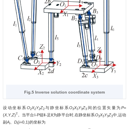
Fig.5 Inverse solution coordinate system
设动坐标系
O
X
Y
Z
与静坐标系
O
X
Y
Z
间的位置矢量为
P
=
2
2
2
2
3
3
3
3
T
(
X
,
Y
,
Z
)
。当平台Ⅰ-P链Ⅱ-足Ⅱ为静平台时,在静坐标系
O
X
Y
Z
中,运动
3
3
3
3
副
A
、
D
(
i
=0,1)的坐标为
i
i