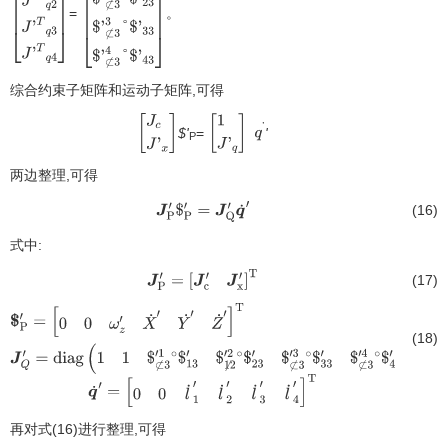
=
。
[
J
'
T
q
1
J
'
T
q
2
[
J
$
'
'
T
⊄
q
3
3
1
J
°
'
T
q
4
]
$
'
13
$
'
⊄
3
2
°
$
'
23
$
'
⊄
3
3
°
综合约束子矩阵和运动子矩阵,可得
$
'
33
$
'
⊄
3
4
°
$
'
43
]
$'
=
'
[
J
c
J
'
x
]
[
1
J
'
q
]
q
P
·
两边整理,可得
(16)
J
P
′
$
P
′
=
J
Q
′
q
˙
′
式中:
(17)
J
P
′
=
[
J
c
′
J
x
′
]
T
(18)
$
P
′
=
[
0
0
ω
z
′
X
˙
′
Y
˙
′
Z
˙
′
]
T
J
Q
′
=
diag
(
1
1
$
⊄
3
′
1
∘
$
13
′
$
⧸
12
′
2
∘
$
23
′
$
⊄
3
′
3
∘
$
33
′
$
⊄
3
′
4
∘
$
43
′
)
q
˙
′
=
[
0
0
l
˙
1
′
l
˙
2
′
l
˙
3
′
l
˙
4
′
]
T
再对式(16)进行整理,可得