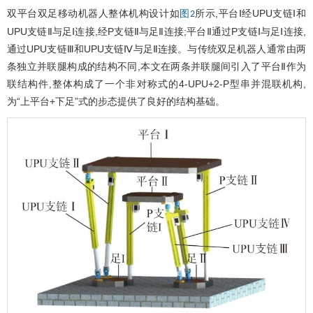
双平台双足移动机器人整体机构设计如
所示,平台Ⅰ经UPU支链Ⅰ和
图2
UPU支链Ⅱ与足Ⅰ连接,经P支链Ⅱ与足Ⅱ连接;平台Ⅱ通过P支链Ⅰ与足Ⅰ连接,
通过UPU支链Ⅲ和UPU支链Ⅳ与足Ⅱ连接。与传统双足机器人通常由两
条独立并联腿构成的结构不同,本文在两条并联腿间引入了平台Ⅱ作为
联结构件,整体构成了一个非对称式的4-UPU+2-P型串并混联机构,
为“上平台+下足”式的步态提供了良好的结构基础。