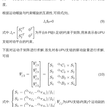
度。
·
根据运动螺旋与约束螺旋的互易性,可得式(9)。
J
$
=0
(9)
c
P
式中:
J
=
为平台Ⅱ-P链Ⅰ-足Ⅰ的约束子矩阵,用来表示各UPU
[
S
1
r
T
0
T
S
2
r
T
0
T
]
c
支链对动平台的约束。
下面对运动子矩阵进行求解,首先对各UPU支链的驱动旋量进行求解,
可得
(10)
$
⊄
3
i
=
[
$
⊄
3
1
$
⊄
3
2
$
⊄
3
3
$
⊄
3
4
]
=
[
S
1
O
3
C
1
×
S
1
S
2
O
3
C
0
×
S
2
S
3
O
3
B
2
×
S
3
S
4
O
3
B
3
×
S
4
]
式中:
;
为UPU支链
i
内第
j
个运动副的
{
S
1
=
(
O
3
r
C
1
−
O
3
r
A
1
)
/
|
l
1
|
S
2
=
$
⊄
j
i