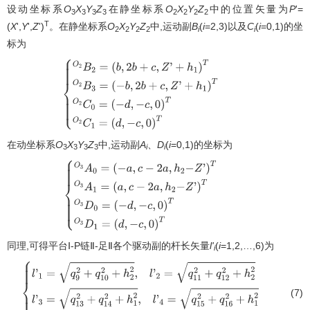
设动坐标系
O
X
Y
Z
在静坐标系
O
X
Y
Z
中的位置矢量为
P
'=
3
3
3
3
2
2
2
2
T
(
X
',
Y
',
Z
')
。在静坐标系
O
X
Y
Z
中,运动副
B
(
i
=2,3)以及
C
(
i
=0,1)的坐
2
2
2
2
i
i
标为
{
O
2
B
2
=
(
b
,
2
b
+
c
,
Z
'
+
h
1
)
T
O
2
B
3
=
(
−
b
,
2
b
+
c
,
Z
'
+
h
1
)
T
O
2
C
0
=
(
−
d
,
−
c
,
0
)
T
O
2
C
1
=
(
d
,
−
c
,
0
)
T
在动坐标系
O
X
Y
Z
中,运动副
A
、
D
(
i
=0,1)的坐标为
3
3
3
3
i
i
{
O
3
A
0
=
(
−
a
,
c
−
2
a
,
h
2
−
Z
'
)
T
O
3
A
1
=
(
a
,
c
−
2
a
,
h
2
−
Z
'
)
T
O
3
D
0
=
(
−
d
,
−
c
,
0
)
T
O
3
D
1
=
(
d
,
−
c
,
0
)
T
同理,可得平台Ⅰ-P链Ⅱ-足Ⅱ各个驱动副的杆长矢量
l'
(
i
=1,2,…,6)为
i
(7)
{
l
'
1
=
q
9
2
+
q
10
2
+
h
2
2
,
l
'
2
=
q
11
2
+
q
12
2
+
h
2
2
l
'
3
=
q
13
2
+
q
14
2
+
h
1
2
,
l
'
4
=
q