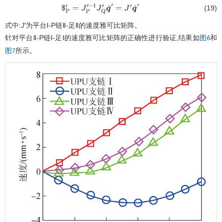
(19)
$
P
′
=
J
P
′
−
1
J
Q
′
q
˙
′
=
J
′
q
˙
′
式中:
J'
为平台Ⅰ-P链Ⅱ-足Ⅱ的速度雅可比矩阵。
针对平台Ⅱ-P链Ⅰ-足Ⅰ的速度雅可比矩阵的正确性进行验证,结果如
和
图6
所示。
图7