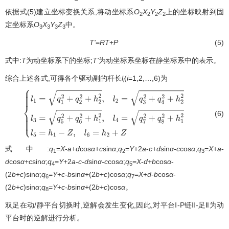
依据式(5)建立坐标变换关系,将动坐标系
O
X
Y
Z
上的坐标映射到固
2
2
2
2
定坐标系
O
X
Y
Z
中。
3
3
3
3
T'
=
RT
+
P
(5)
式中:
T
为动坐标系下的坐标;
T'
为动坐标系坐标在静坐标系中的表示。
综合上述各式,可得各个驱动副的杆长
l
(
i
=1,2,…,6)为
i
(6)
{
l
1
=
q
1
2
+
q
2
2
+
h
2
2
,
l
2
=
q
3
2
+
q
4
2
+
h
2
2
l
3
=
q
5
2
+
q
6
2
+
h
1
2
,
l
4
=
q
7
2
+
q
8
式中:
q
=
X
-
a
+
d
cos
α
+
c
sin
α
;
q
=
Y
+2
a
-
c
+
d
sin
α
-
c
cos
α
;
q
=
X
+
a
-
1
2
3
d
cos
α
+
c
sin
α
;
q
=
Y
+2
a
-
c
-
d
sin
α
-
c
cos
α
;
q
=
X
-
d
+
b
cos
α
-
4
5
(2
b
+
c
)sin
α
;
q
=
Y
+
c
-
b
sin
α
+(2
b
+
c
)cos
α
;
q
=
X
+
d
-
b
cos
α
-
6
7
(2
b
+
c
)sin
α
;
q
=
Y
+
c
-
b
sin
α
+(2
b
+
c
)cos
α
。
8
双足在动/静平台切换时,逆解会发生变化,因此,对平台Ⅰ-P链Ⅱ-足Ⅱ为动
平台时的逆解进行分析。