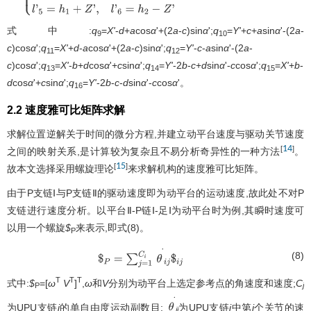
式中:
q
=
X'
-
d
+
a
cos
α
'+(2
a
-
c
)sin
α
';
q
=
Y'
+
c
+
a
sin
α
'-(2
a
-
9
10
c
)cos
α
';
q
=
X'
+
d
-
a
cos
α
'+(2
a
-
c
)sin
α
';
q
=
Y'
-
c
-
a
sin
α
'-(2
a
-
11
12
c
)cos
α
';
q
=
X'
-
b
+
d
cos
α
'+
c
sin
α
';
q
=
Y'
-2
b
-
c
+
d
sin
α
'-
c
cos
α
';
q
=
X'
+
b
-
13
14
15
d
cos
α
'+
c
sin
α
';
q
=
Y'
-2
b
-
c
-
d
sin
α
'-
c
cos
α
'。
16
2.2 速度雅可比矩阵求解
求解位置逆解关于时间的微分方程,并建立动平台速度与驱动关节速度
14
[
]
之间的映射关系,是计算较为复杂且不易分析奇异性的一种方法
。
15
[
]
故本文选择采用螺旋理论
来求解机构的速度雅可比矩阵。
由于P支链Ⅰ与P支链Ⅱ的驱动速度即为动平台的运动速度,故此处不对P
支链进行速度分析。以平台Ⅱ-P链Ⅰ-足Ⅰ为动平台时为例,其瞬时速度可
以用一个螺旋
$
来表示,即式(8)。
P
(8)
$
P
=
∑
j
=
1
C
i
θ
·
i
j
$
i
j
T
T
T
式中:
$
=[
ω
V
]
,
ω
和
V
分别为动平台上选定参考点的角速度和速度;
C
P
j
为UPU支链
i
的单自由度运动副数目;
为UPU支链
i
中第
j
个关节的速
θ
ij