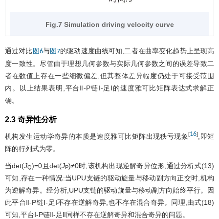
Fig.7 Simulation driving velocity curve
通过对比
与
的驱动速度曲线可知,二者在曲率变化趋势上呈现高
图6
图7
度一致性。尽管由于理想几何参数与实际几何参数之间的误差导致二
者在数值上存在一些细微偏差,但其整体差异幅度仍处于可接受范围
内。以上结果表明,平台Ⅱ-P链Ⅰ-足Ⅰ的速度雅可比矩阵表达式求解正
确。
2.3 奇异性分析
16
[
]
机构发生运动学奇异的本质是速度雅可比矩阵出现秩亏现象
,即矩
阵的行列式为零。
当det(
J
)=0且det(
J
)≠0时,该机构出现逆解奇异位形,通过分析式(13)
Q
P
可知,存在一种情况:当UPU支链的驱动旋量与移动副方向正交时,机构
为逆解奇异。经分析,UPU支链的驱动旋量与移动副方向始终平行。因
此平台Ⅱ-P链Ⅰ-足Ⅰ不存在逆解奇异,也不存在混合奇异。同理,由式(18)
可知,平台Ⅰ-P链Ⅱ-足Ⅱ同样不存在逆解奇异和混合奇异的问题。