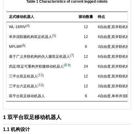
Table 1 Characteristics of current legged robots
足式移动机器人
驱动数量
特点
4
[
]
WL-16RIV
12
6自由度,双并联机构,
5
[
]
串并混联腿机构双足机器人
12
6自由度,双并联机构,
6
[
]
MPLBR
6
3自由度,双并联机构,
7
[
]
基于广义并联机构的仿人腿双足机器人
12
6自由度,双并联机构,
8
9
[
-
]
四足/双足可重构并联腿移动机器人
24
6自由度,双并联机构,
11
[
]
三平台双足机器人
12
6自由度,双并联机构,
12
[
]
三平台六足机器人
12
3自由度,双并联机构,
双平台双足移动机器人
6
4自由度,单串并混联机
1 双平台双足移动机器人
1.1 机构设计