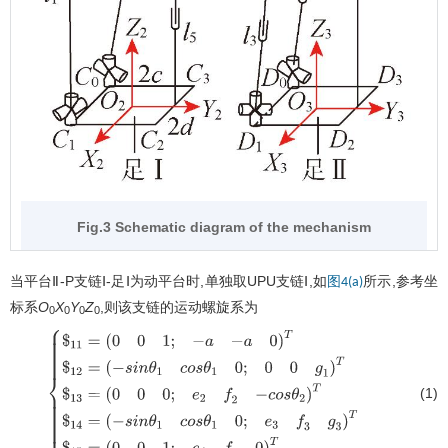
Fig.3 Schematic diagram of the mechanism
当平台Ⅱ-P支链Ⅰ-足Ⅰ为动平台时,单独取UPU支链Ⅰ,如
所示,参考坐
图4(a)
标系
O
X
Y
Z
,则该支链的运动螺旋系为
0
0
0
0
(1)
{
$
11
=
(
0
0
1
;
−
a
−
a
0
)
T
$
12
=
(
−
s
i
n
θ
1
c
o
s
θ
1
0
;
0
0
g
1
)
T
$
13
=
(
0
0
0
;
e
2
f
2
−
c
o
s
θ
2
)
T
$
14
=