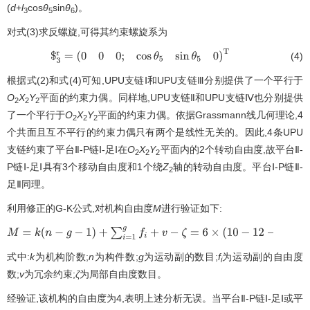
(
0
0
1
;
c
+
l
3
s
i
n
θ
5
s
i
n
θ
6
f
7
0
)
T
(
d
+
l
cos
θ
sin
θ
)。
3
5
6
对式(3)求反螺旋,可得其约束螺旋系为
(4)
$
3
r
=
(
0
0
0
;
cos
θ
5
sin
θ
5
0
)
T
根据式(2)和式(4)可知,UPU支链Ⅰ和UPU支链Ⅲ分别提供了一个平行于
O
X
Y
平面的约束力偶。同样地,UPU支链Ⅱ和UPU支链Ⅳ也分别提供
2
2
2
了一个平行于
O
X
Y
平面的约束力偶。依据Grassmann线几何理论,4
2
2
2
个共面且互不平行的约束力偶只有两个是线性无关的。因此,4条UPU
支链约束了平台Ⅱ-P链Ⅰ-足Ⅰ在
O
X
Y
平面内的2个转动自由度,故平台Ⅱ-
2
2
2
P链Ⅰ-足Ⅰ具有3个移动自由度和1个绕
Z
轴的转动自由度。平台Ⅰ-P链Ⅱ-
2
足Ⅱ同理。
利用修正的G-K公式,对机构自由度
M
进行验证如下:
M
=
k
(
n
−
g
−
1
)
+
∑
i
=
1
g
f
i
+
v
−
ζ
=
6
×
(
10
−
12
−
1
)
+
20
+
2
=
4
式中:
k
为机构阶数;
n
为构件数;
g
为运动副的数目;
f
为运动副的自由度
i
数;
v
为冗余约束;
ζ
为局部自由度数目。
经验证,该机构的自由度为4,表明上述分析无误。当平台Ⅱ-P链Ⅰ-足Ⅰ或平