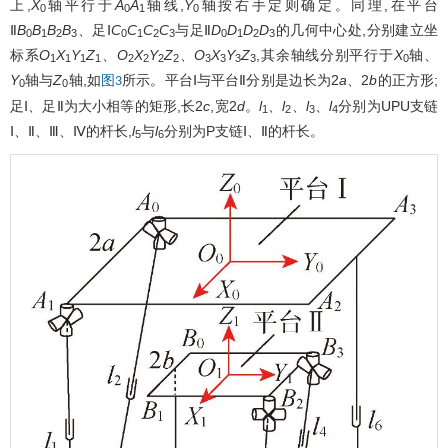
上,
X
轴平行于
A
A
轴线,
Y
轴按右手定则确定。同理,在平台
0
0
1
0
Ⅱ
B
B
B
B
、足Ⅰ
C
C
C
C
与足Ⅱ
D
D
D
D
的几何中心处,分别建立坐
0
1
2
3
0
1
2
3
0
1
2
3
标系
O
X
Y
Z
、
O
X
Y
Z
、
O
X
Y
Z
,其余轴线分别平行于
X
轴、
1
1
1
1
2
2
2
2
3
3
3
3
0
Y
轴与
Z
轴,如
所示。平台Ⅰ与平台Ⅱ分别是边长为2
a
、2
b
的正方形;
图3
0
0
足Ⅰ、足Ⅱ为大小相等的矩形,长2
c
,宽2
d
。
l
、
l
、
l
、
l
分别为UPU支链
1
2
3
4
Ⅰ、Ⅱ、Ⅲ、Ⅳ的杆长,
l
与
l
分别为P支链Ⅰ、Ⅱ的杆长。
5
6