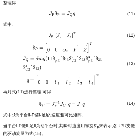
整理得
(11)
J
P
$
P
=
J
Q
q
˙
式中:
J
=[
(12)
J
c
J
x
]
T
P
$
P
=
[
0
0
ω
z
Y
·
Z
·
]
T
(13)
J
Q
=
d
i
a
g
(
11
$
⊄
3
1
°
$
13
$
⊄
3
2
°
$
23
$
⊄
3
3
°
$
33
$
⊄
3
4
°
$
43
)
q
·
=
[
0
0
l
·
1
l
·
2
l
·
3
l
·
4
]
T
再对式(11)进行整理,可得
(14)
$
P
=
J
P
−
1
J
Q
q
·
=
J
q
·
式中:
J
为平台Ⅱ-P链Ⅰ-足Ⅰ的速度雅可比矩阵。
当平台Ⅰ-P链Ⅱ-足Ⅱ为动平台时,其瞬时速度用螺旋
$'
来表示,各UPU支链
p
的驱动旋量为式(15)。