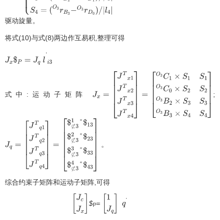
(
O
3
r
C
0
−
O
3
r
A
0
)
/
|
l
2
|
S
3
=
(
O
3
r
B
2
−
O
3
r
D
1
)
/
|
l
3
|
S
4
=
驱动旋量。
(
O
3
r
B
3
−
O
3
r
D
0
)
/
|
l
4
|
将式(10)与式(8)两边作互易积,整理可得
J
x
$
P
=
J
q
l
·
i
3
式中:运动子矩阵
;
J
x
=
[
J
T
x
1
J
T
x
2
J
T
x
3
J
T
x
4
]
=
[
O
3
C
1
×
S
1
S
1
O
3
C
0
×
S
2
S
2
O
3
B
2
×
S
3
S
3
O
3
。
J
q
=
[
J
T
q
1
J
T
q
2
J
T
q
3
J
T
q
4
]
=
[
$
⊄
3
1
°
$
13
$
⊄
3
2
°
$
23
$
⊄
3
3
°
$
33
$
⊄
3
4
°
$
43
]
。
综合约束子矩阵和运动子矩阵,可得
$
=
[
J
c
J
x
]
[
1
J
q
]
q
P
·