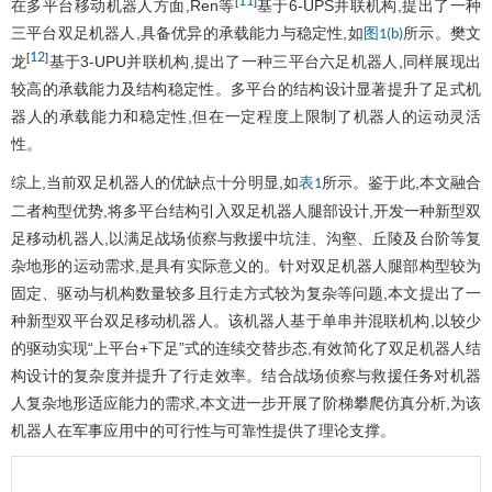
11
[
]
在多平台移动机器人方面,Ren等
基于6-UPS并联机构,提出了一种
三平台双足机器人,具备优异的承载能力与稳定性,如
所示。樊文
图1(b)
12
[
]
龙
基于3-UPU并联机构,提出了一种三平台六足机器人,同样展现出
较高的承载能力及结构稳定性。多平台的结构设计显著提升了足式机
器人的承载能力和稳定性,但在一定程度上限制了机器人的运动灵活
性。
综上,当前双足机器人的优缺点十分明显,如
所示。鉴于此,本文融合
表1
二者构型优势,将多平台结构引入双足机器人腿部设计,开发一种新型双
足移动机器人,以满足战场侦察与救援中坑洼、沟壑、丘陵及台阶等复
杂地形的运动需求,是具有实际意义的。针对双足机器人腿部构型较为
固定、驱动与机构数量较多且行走方式较为复杂等问题,本文提出了一
种新型双平台双足移动机器人。该机器人基于单串并混联机构,以较少
的驱动实现“上平台+下足”式的连续交替步态,有效简化了双足机器人结
构设计的复杂度并提升了行走效率。结合战场侦察与救援任务对机器
人复杂地形适应能力的需求,本文进一步开展了阶梯攀爬仿真分析,为该
机器人在军事应用中的可行性与可靠性提供了理论支撑。