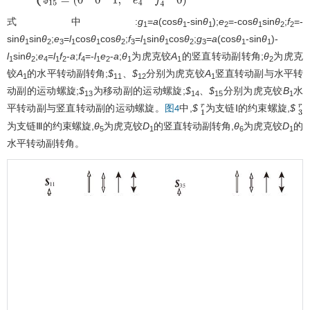
(
−
s
i
n
θ
1
c
o
s
θ
1
0
;
e
3
f
3
g
3
)
T
$
15
=
(
0
0
1
;
e
4
f
4
0
)
T
式中:
g
=
a
(cos
θ
-sin
θ
);
e
=-cos
θ
sin
θ
;
f
=-
1
1
1
2
1
2
2
sin
θ
sin
θ
;
e
=
l
cos
θ
cos
θ
;
f
=
l
sin
θ
cos
θ
;
g
=
a
(cos
θ
-sin
θ
)-
1
2
3
1
1
2
3
1
1
2
3
1
1
l
sin
θ
;
e
=
l
f
-
a
;
f
=-
l
e
-
a
;
θ
为虎克铰
A
的竖直转动副转角;
θ
为虎克
1
2
4
1
2
4
1
2
1
1
2
铰
A
的水平转动副转角;
$
、
$
分别为虎克铰
A
竖直转动副与水平转
1
11
12
1
动副的运动螺旋;
$
为移动副的运动螺旋;
$
、
$
分别为虎克铰
B
水
13
14
15
1
平转动副与竖直转动副的运动螺旋。
中,
$
为支链Ⅰ的约束螺旋,
$
图4
1
r
3
r
为支链Ⅲ的约束螺旋,
θ
为虎克铰
D
的竖直转动副转角,
θ
为虎克铰
D
的
5
1
6
1
水平转动副转角。