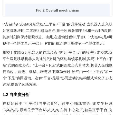
Fig.2 Overall mechanism
P支链Ⅰ与P支链Ⅱ分别承担“上平台+下足”的升降驱动,当机器人进入双
足支撑阶段时,二者转为辅助角色,用于同步微调平台Ⅰ和平台Ⅱ的高度,
其余时刻则保持锁紧状态。由此,在运动过程中,平台Ⅰ、P支链Ⅱ与足Ⅱ可
视作一个刚体单元;平台Ⅱ、P支链Ⅰ和足Ⅰ也可视作另一个刚体单元。
相较于传统双足机器人的连续步态,即“足-平台-足”的顺序行走模式,双
平台双足移动机器人则通过P支链的驱动与锁紧机制,实现“上平台+下
足”式的连续步态。“上平台+下足”式的连续步态具体为,机器人足端执
行抬起、前进、横移、转弯及下降动作时,始终由一个“上平台”加一
个“下足”协同运动。这种“平台-足端”协同运动的结构模式简化了步态
过程,提高了运动效率。
1.2 自由度分析
在初始位姿下,平台Ⅰ与平台Ⅱ的几何中心轴线重合,建立坐标系
O
X
Y
Z
,原点位于平台Ⅰ
A
A
A
A
几何中心处,
Z
轴垂直于平台Ⅰ向
0
0
0
0
0
1
2
3
0