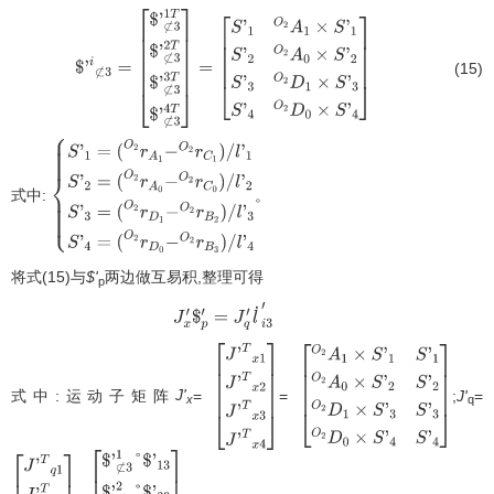
(15)
$
'
i
⊄
3
=
[
$
'
⊄
3
1
T
$
'
⊄
3
2
T
$
'
⊄
3
3
T
$
'
⊄
3
4
T
]
=
[
S
'
1
O
2
A
1
×
S
'
1
S
'
2
O
2
A
0
×
S
'
2
S
'
3
O
2
D
1
×
S
'
3
S
'
4
O
2
D
0
×
S
'
4
]
式中:
。
{
S
'
1
=
(
O
2
r
A
1
−
O
2
r
C
1
)
/
l
'
1
S
'
2
=
(
O
2
r
A
0
−
O
2
r
C
0
)
/
l
'
2
S
'
3
=
(
O
2
r
D
1
−
O
2
r
B
2
)
/
l
'
3
S
'
4
=
将式(15)与
$'
两边做互易积,整理可得
p
(
O
2
r
D
0
−
O
2
r
B
3
)
/
l
'
4
J
x
′
$
p
′
=
J
q
′
l
˙
i
3
′
式中:运动子矩阵
J'
=
=
;
J'
=
[
J
'
T
x
1
J
'
T
x
2
J
[
'
T
O
x
2
3
A
J
1
'
T
×
x
S
4
'
1
]
S
'
1
O
2
A
0
×
S
'
2
S
'
2
x
q