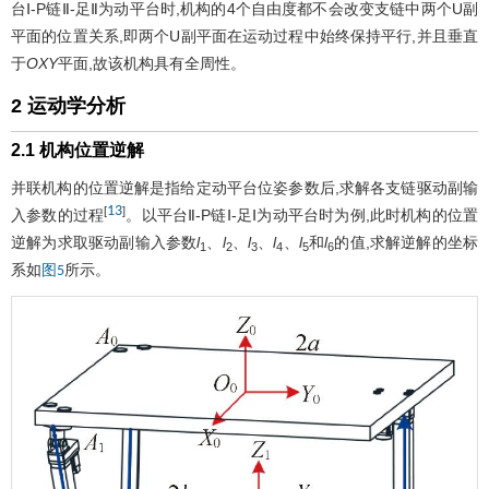
台Ⅰ-P链Ⅱ-足Ⅱ为动平台时,机构的4个自由度都不会改变支链中两个U副
平面的位置关系,即两个U副平面在运动过程中始终保持平行,并且垂直
于
OXY
平面,故该机构具有全周性。
2 运动学分析
2.1 机构位置逆解
并联机构的位置逆解是指给定动平台位姿参数后,求解各支链驱动副输
13
[
]
入参数的过程
。以平台Ⅱ-P链Ⅰ-足Ⅰ为动平台时为例,此时机构的位置
逆解为求取驱动副输入参数
l
、
l
、
l
、
l
、
l
和
l
的值,求解逆解的坐标
1
2
3
4
5
6
系如
所示。
图5