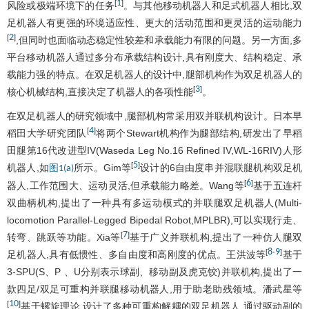
1
[
]
风险或极端环境下的任务
。与其他移动机器人和足式机器人相比,双
足机器人有更强的环境适应性、更大的活动范围和更灵活的运动能力
2
[
]
,但同时也面临动态稳定性较差和承载能力有限的问题。另一方面,多
平台移动机器人通过多分布承载结构设计,具有刚度大、结构稳定、承
载能力强的特点。在双足机器人的设计中,腿部机构作为双足机器人的
3
[
]
核心机械结构,直接决定了机器人的各项性能
。
在双足机器人的研究领域中,腿部机构常采用双并联机构设计。日本早
4
[
]
稻田大学研究团队
将两个Stewart机构作为腿部结构,研发出了早稻
田腿第16代改进型IV(Waseda Leg No.16 Refined IV,WL-16RIV)人形
5
[
]
机器人,如
所示。Gim等
设计的6自由度串并混联腿机构双足机
图1(a)
6
[
]
器人,工作范围大、运动灵活,但承载能力略差。Wang等
基于五连杆
双曲柄机构,提出了一种具有多运动模式的并联腿双足机器人(Multi-
locomotion Parallel-Legged Bipedal Robot,MPLBR),可以实现行走、
7
[
]
转弯、跳跃等功能。Xia等
基于广义并联机构,提出了一种仿人腿双
8
9
[
-
]
足机器人,具有低惯性、多自由度和高刚度的优点。王洪波等
基于
3-SPU(S、P 、U分别表示球副、移动副及虎克铰)并联机构,提出了一
款四足/双足可重构并联腿移动机器人,用于助老助残领域。潘武星等
10
[
]
基于螺旋理论,设计了多种可重构解耦的双足机器人,通过驱动副的