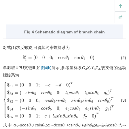
Fig.4 Schematic diagram of branch chain
对式(1)求反螺旋,可得其约束螺旋系为
(2)
$
1
r
=
(
0
0
0
;
cos
θ
1
sin
θ
1
0
)
单独取UPU支链Ⅲ,如
所示,参考坐标系
O
X
Y
Z
,该支链的运动
图4(b)
3
3
3
3
螺旋系为
(3)
{
$
31
=
(
0
0
1
;
−
c
−
d
0
)
T
$
32
=
(
−
s
i
n
θ
5
c
o
s
θ
5
0
;
l
6
c
o
s
θ
5
l
6
s
i
n
θ
5
g
5
)
T
$
33
=
(
0
0
0
;
c
o
s
θ
5
s
i
n
θ
6
s
i
n
θ
5
s
i
n
θ
6
c
o
s
θ
6
)
T
$
34
=
(
−
s
i
n
θ
5
c
o
s
θ
5
0
;
e
6
c
o
s
θ
5
e
6
s
i
n
θ
5
g
6
)
T
$
35
=
式中:
g
=
d
cos
θ
+
c
sin
θ
;
g
=
d
cos
θ
+
c
sin
θ
+
l
sin
θ
;
e
=
l
-
l
cos
θ
;
f
=-
5
5
5
6
5
5
3
6
6
6
3
6
7