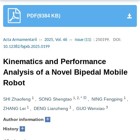
PDF(9384 KB)
Acta Armamentarii
››
2025, Vol. 46
››
Issue (11)
: 250199.
DOI:
10.12382/bgxb.2025.0199
Kinematics and Performance
Analysis of a Novel Bipedal Mobile
Robot
1
1
,
2
,
*
1
SHI Zhaofeng
,
SONG Shengtao
,
NING Fengping
,
1
1
3
ZHANG Lei
,
DENG Lianzheng
,
GUO Wenxiao
+
Author information
+
History